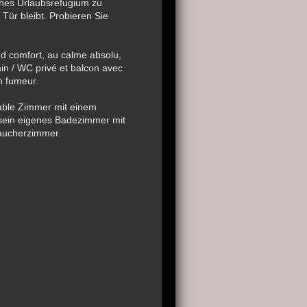
ches Urlaubsrefugium zu
Tür bleibt. Probieren Sie
nd comfort, au calme absolu,
ain / WC privé et balcon avec
on fumeur.
able Zimmer mit einem
 sein eigenes Badezimmer mit
raucherzimmer.