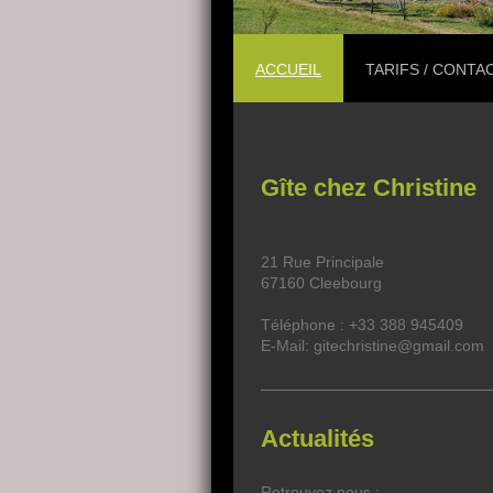
ACCUEIL
TARIFS / CONTA
Gîte chez Christine
21 Rue Principale
67160
Cleebourg
Téléphone :
+33 388 945409
E-Mail: gitechristine@gmail.com
Actualités
Retrouvez nous :