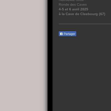
Ronde des Caves
4-5 et 6 avril 2025
à la Cave de Cleebourg (67)
Partager