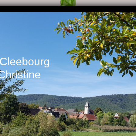
 Cleebourg
hristine